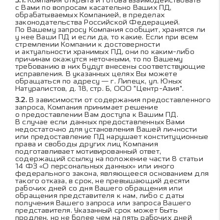
Компания открыта и готова взаимодействовать
с Вами по вопросам касательно Ваших ПД,
обрабатываемых Компанией, в пределах
законодательства Российской Федерацией.
По Вашему запросу Компания сообщит, хранятся ли
у нее Ваши ПД и если да, то какие. Если при всем
стремлении Компании к достоверности
и актуальности хранимых ПД, они по каким-либо
причинам окажутся неточными, то по Вашему
требованию в них будут внесены соответствующие
исправления. В указанных целях Вы можете
обращаться по адресу — г. Липецк, ул. Юных
Натуралистов, д. 18, стр. Б, ООО "Центр-Азия".
В зависимости от содержания предоставленного
запроса, Компания принимает решение
о предоставлении Вам доступа к Вашим ПД.
В случае если данных предоставленных Вами
недостаточно для установления Вашей личности
или предоставление ПД нарушает конституционные
права и свободы других лиц Компания
подготавливает мотивированный ответ,
содержащий ссылку на положение части 8 статьи
14 ФЗ «О персональных данных» или иного
федерального закона, являющееся основанием для
такого отказа, в срок, не превышающий десяти
рабочих дней со дня Вашего обращения или
обращения представителя к нам, либо с даты
получения Вашего запроса или запроса Вашего
представителя. Указанный срок может быть
продлен, но не более чем на пять рабочих дней