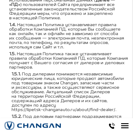
использования персональных данных (
далее —
«ПД»
) пользователей Сайта предпринимает все
установленные законодательством Российской
Федерации меры, что отражено и закреплено
в настоящей Политике.
Настоящая Политика устанавливает правила
обработки Компанией ПД, которые Вы сообщаете
как онлайн, так и офлайн не зависимо от способа
их сообщения — электронная почта, неэлектронная
почта, по телефону, по результатам опросов,
используя сам Сайт и т.п.
Настоящая Политика также устанавливает
правила обработки Компанией ПД, которые Компания
получает с Вашего согласия от дилеров и деловых
партнеров.
Под дилерами понимаются независимые
юридические лица, которые продают автомобили
под товарным знаком Changan, запасные части
и аксессуары, а также осуществляют сервисное
обслуживание. Актуальный список Дилеров
на территории Российской Федерации,
содержащий адреса Дилеров и их сайтов,
доступен по адресу
https://lipetsk-changanauto.ru/about/find-dealer/
.
Под деловым партнерами подразумеваются
независимые компании, с которыми Компания
сотрудничает, чтобы обеспечить, предоставить или
предложить Вам другие услуги и продукты.