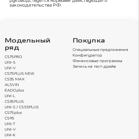
руководствуется нормами действующего
законодательства РФ.
Модельный
Покупка
ряд
Специальные предложения
Конфигуратор
CS75PRO
Финансовые программы
UNI-S
Запись на тест-драйв
UNI-V
CS75PLUS NEW
CS35 MAX
ALSVIN
EADOplus
UNI-L
CS35PLUS
UNI-S / CS55PLUS
CS75plus
CS95
UNI-T
UNI-V
UNI-K