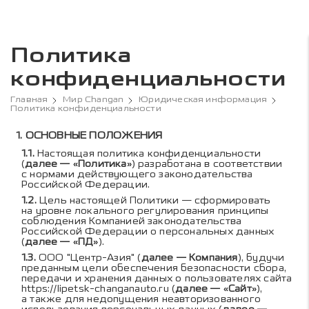
Политика
конфиденциальности
Главная
Мир Changan
Юридическая информация
Политика конфиденциальности
Содержание политики к
ОСНОВНЫЕ ПОЛОЖЕНИЯ
Настоящая политика конфиденциальности
(
далее — «Политика»
) разработана в соответствии
с нормами действующего законодательства
Российской Федерации.
Цель настоящей Политики — сформировать
на уровне локального регулирования принципы
соблюдения Компанией законодательства
Российской Федерации о персональных данных
(
далее — «ПД»
).
ООО "Центр-Азия" (
далее — Компания
), будучи
преданным цели обеспечения безопасности сбора,
передачи и хранения данных о пользователях сайта
https://lipetsk-changanauto.ru
(
далее — «Сайт»
),
а также для недопущения неавторизованного