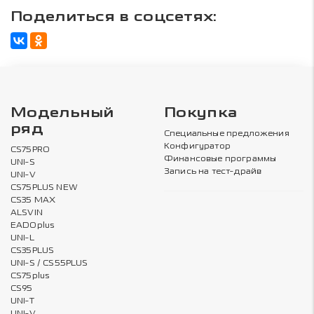
Поделиться в соцсетях:
Модельный
Покупка
ряд
Специальные предложения
Конфигуратор
CS75PRO
Финансовые программы
UNI-S
Запись на тест-драйв
UNI-V
CS75PLUS NEW
CS35 MAX
ALSVIN
EADOplus
UNI-L
CS35PLUS
UNI-S / CS55PLUS
CS75plus
CS95
UNI-T
UNI-V